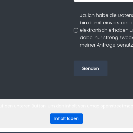
Ja, ich habe die Date
bin damit einverstand
elektronisch erhoben 
dabei nur streng zwe
meiner Anfrage benutz
Senden
 auf den unteren Button, um den Inhalt von umap.openstreetmap.
Inhalt laden